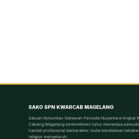
SAKO SPN KWARCAB MAGELANG
Satuan Komunitas Sekawan Persada Nusantara tingkat K
Cabang Magelang berkomitmen luhur menempa pemud
handal profesional berkarakter mulia beralaskan ketak
religius menyeluruh.